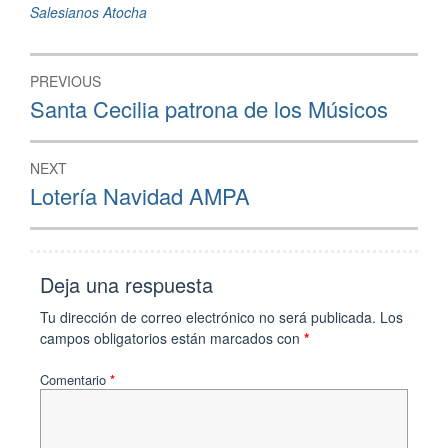
Salesianos Atocha
Navegación
PREVIOUS
de
Previous
Santa Cecilia patrona de los Músicos
post:
entradas
NEXT
Next
Lotería Navidad AMPA
post:
Deja una respuesta
Tu dirección de correo electrónico no será publicada.
Los
campos obligatorios están marcados con
*
Comentario
*