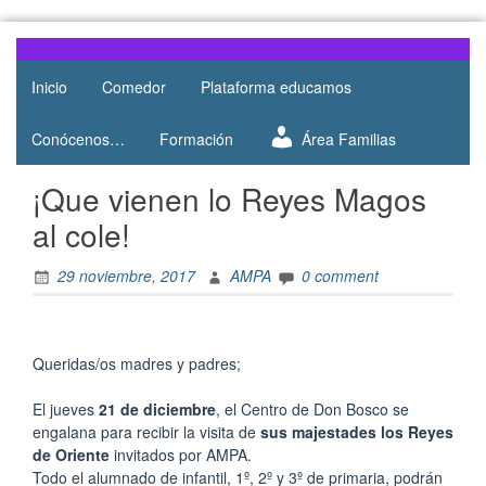
Skip
to
Web del
AMPA
content
AMPA del
Inicio
Comedor
Plataforma educamos
Salesianos
Colegio
Salesianos
Atocha
Conócenos…
Formación
Área Familias
de Atocha
¡Que vienen lo Reyes Magos
al cole!
29 noviembre, 2017
AMPA
0 comment
Queridas/os madres y padres;
El jueves
21 de diciembre
, el Centro de Don Bosco se
engalana para recibir la visita de
sus majestades los Reyes
de Oriente
invitados por AMPA.
Todo el alumnado de infantil, 1º, 2º y 3º de primaria, podrán