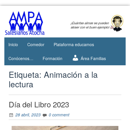
Web del
AMPA
AMPA del
Salesianos
Colegio
Salesianos
Atocha
de Atocha
Inicio
Comedor
Plataforma educamos
Conócenos…
Formación
Área Familias
Etiqueta:
Animación a la
lectura
Día del Libro 2023
28 abril, 2023
0 comment