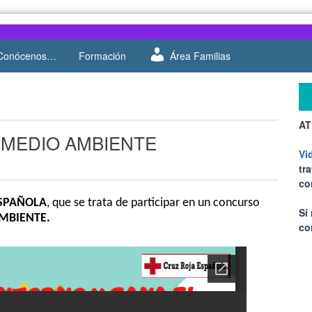
Conócenos…
Formación
Área Familias
AT
l MEDIO AMBIENTE
Vi
tr
co
ESPAÑOLA
, que se trata de participar en un concurso
Sí
AMBIENTE.
co