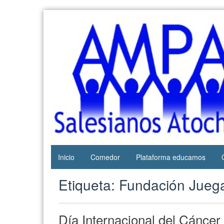
Web del
AMPA
AMPA del
Salesianos
Colegio
Salesianos
Atocha
de Atocha
Inicio
Comedor
Plataforma educamos
Etiqueta:
Fundación Juega
Día Internacional del Cáncer I