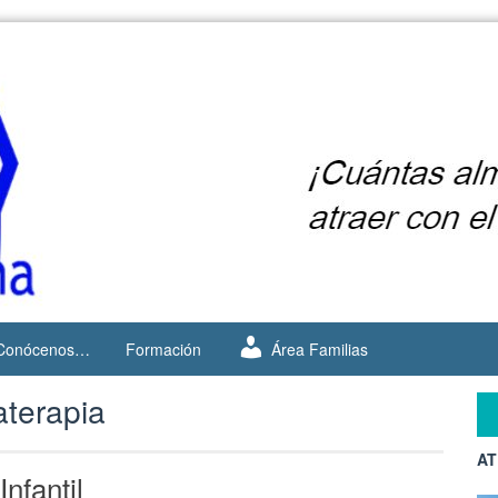
Conócenos…
Formación
Área Familias
terapia
AT
nfantil