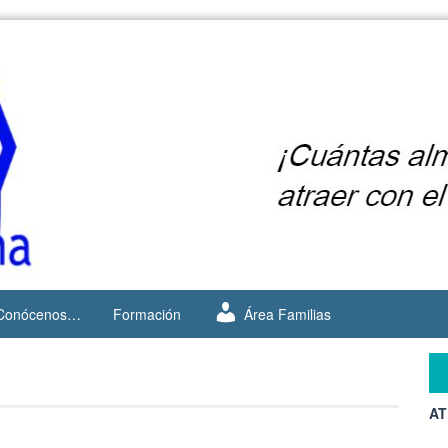
Conócenos…
Formación
Área Familias
AT