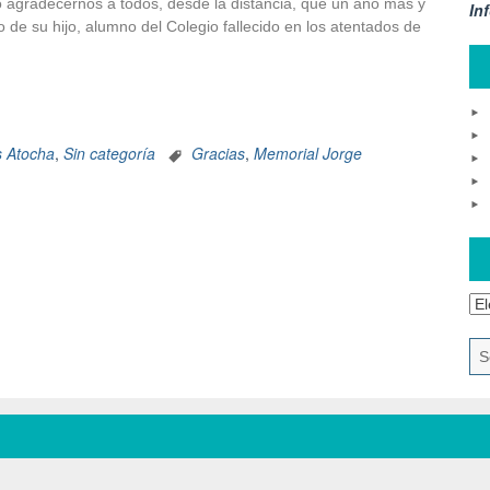
agradecernos a todos, desde la distancia, que un año más y
In
de su hijo, alumno del Colegio fallecido en los atentados de
s Atocha
,
Sin categoría
Gracias
,
Memorial Jorge