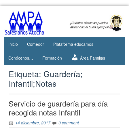
Skip
to
Web del
AMPA
content
AMPA del
Salesianos
Colegio
Salesianos
Atocha
de Atocha
Inicio
Comedor
Plataforma educamos
Conócenos…
Formación
Área Familias
Etiqueta:
Guardería;
Infantil;Notas
Servicio de guardería para día
recogida notas Infantil
14 diciembre, 2017
0 comment