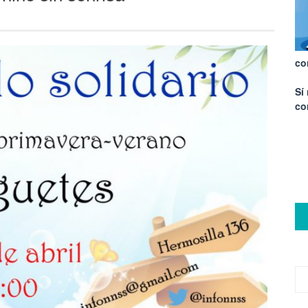
co
Sí
co