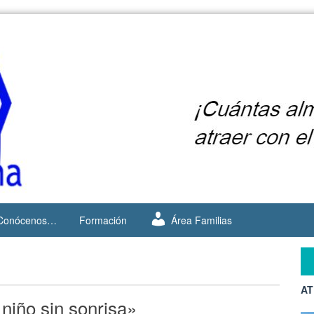
Conócenos…
Formación
Área Familias
AT
 niño sin sonrisa»