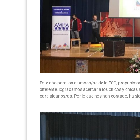
Este año para los alumnos/as de la ESO, propusimo
diferente, lográbamos acercar a los chicos y chicas
para algunos/as. Por lo que nos han contado, ha sido