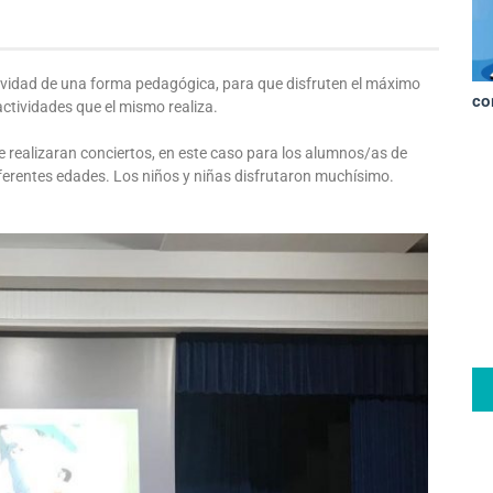
vidad de una forma pedagógica, para que disfruten el máximo
co
ctividades que el mismo realiza.
 realizaran conciertos, en este caso para los alumnos/as de
diferentes edades. Los niños y niñas disfrutaron muchísimo.