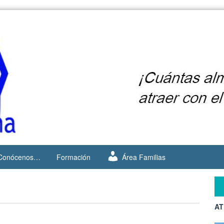
Conócenos…
Formación
Área Familias
AT