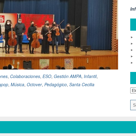
In
ones
,
Colaboraciones
,
ESO
,
Gestión AMPA
,
Infantil
,
apop
,
Música
,
Octover
,
Pedagógico
,
Santa Cecilia