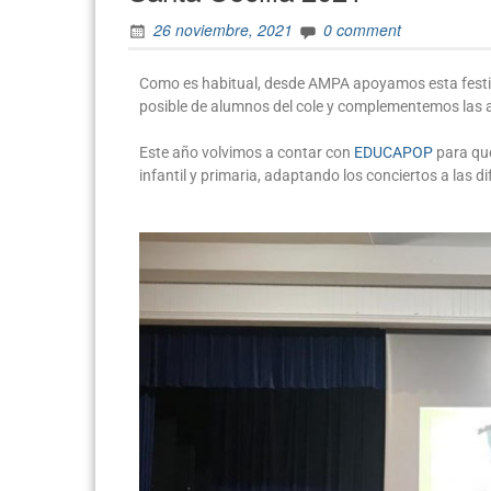
26 noviembre, 2021
0 comment
Como es habitual, desde AMPA apoyamos esta festi
posible de alumnos del cole y complementemos las a
Este año volvimos a contar con
EDUCAPOP
para que
infantil y primaria, adaptando los conciertos a las 