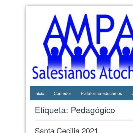
Web del
AMPA
AMPA del
Salesianos
Colegio
Salesianos
Atocha
de Atocha
Inicio
Comedor
Plataforma educamos
Etiqueta:
Pedagógico
Santa Cecilia 2021