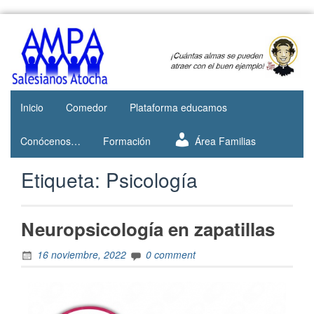
Web del
AMPA
AMPA del
Salesianos
Colegio
Salesianos
Atocha
de Atocha
Inicio
Comedor
Plataforma educamos
Conócenos…
Formación
Área Familias
Etiqueta:
Psicología
Neuropsicología en zapatillas
16 noviembre, 2022
0 comment