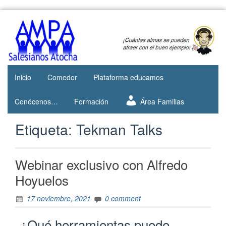
Web del
AMPA
AMPA del
Salesianos
Colegio
Salesianos
Atocha
de Atocha
Inicio
Comedor
Plataforma educamos
Conócenos…
Formación
Área Familias
Etiqueta:
Tekman Talks
Webinar exclusivo con Alfredo
Hoyuelos
17 noviembre, 2021
0 comment
¿Qué herramientas puede