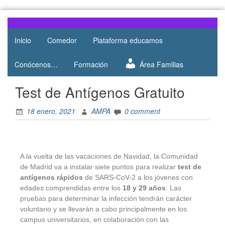
Web del
AMPA
AMPA del
Inicio
Comedor
Plataforma educamos
Salesianos
Colegio
Salesianos
Atocha
Conócenos…
Formación
Área Familias
de Atocha
Test de Antígenos Gratuito
18 enero, 2021
AMPA
0 comment
A la vuelta de las vacaciones de Navidad, la Comunidad
de Madrid va a instalar siete puntos para realizar
test de
antígenos rápidos
de SARS-CoV-2 a los jóvenes con
edades comprendidas entre los
18 y 29 años
. Las
pruebas para determinar la infección tendrán carácter
voluntario y se llevarán a cabo principalmente en los
campus universitarios, en colaboración con las