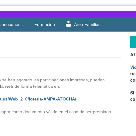
Conócenos…
Formación
Área Familias
AT
Vi
tr
co
Ya se han agotado las participaciones impresas, pueden
 la web
de forma telemática en:
Sí
co
nsa.es/Web_2_0/loteria-AMPA-ATOCHA/
 compra como documento válido en el caso de ser premiado.