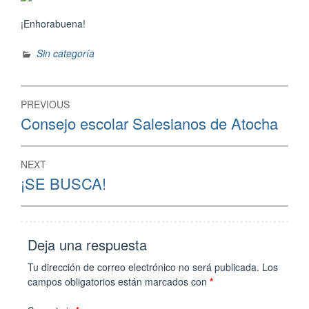
¡Enhorabuena!
Sin categoría
Navegación
PREVIOUS
de
Previous
Consejo escolar Salesianos de Atocha
post:
entradas
NEXT
Next
¡SE BUSCA!
post:
Deja una respuesta
Tu dirección de correo electrónico no será publicada.
Los
campos obligatorios están marcados con
*