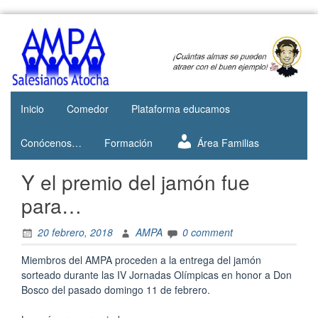
Skip
to
Web del
AMPA
content
AMPA del
Salesianos
Colegio
Salesianos
Atocha
de Atocha
Inicio
Comedor
Plataforma educamos
Conócenos…
Formación
Área Familias
Y el premio del jamón fue
para…
20 febrero, 2018
AMPA
0 comment
Miembros del AMPA proceden a la entrega del jamón
sorteado durante las IV Jornadas Olímpicas en honor a Don
Bosco del pasado domingo 11 de febrero.