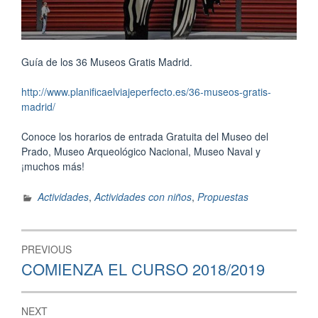
Guía de los 36 Museos Gratis Madrid.
http://www.planificaelviajeperfecto.es/36-museos-gratis-
madrid/
Conoce los horarios de entrada Gratuita del Museo del
Prado, Museo Arqueológico Nacional, Museo Naval y
¡muchos más!
Actividades
,
Actividades con niños
,
Propuestas
Navegación
PREVIOUS
de
Previous
COMIENZA EL CURSO 2018/2019
post:
entradas
NEXT