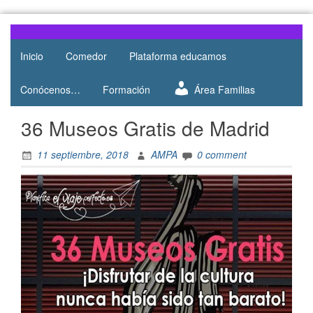
Skip
to
Web del
AMPA
content
AMPA del
Inicio
Comedor
Plataforma educamos
Salesianos
Colegio
Salesianos
Atocha
Conócenos…
Formación
Área Familias
de Atocha
36 Museos Gratis de Madrid
11 septiembre, 2018
AMPA
0 comment