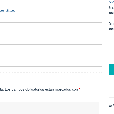
Vi
tr
jer
,
Mujer
co
Sí
co
da.
Los campos obligatorios están marcados con
*
In