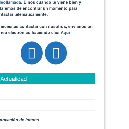
deollamada
: Dinos cuando te viene bien y
ataremos de encontrar un momento para
ntactar telemáticamente.
 necesitas contactar con nosotros, envíanos un
rreo electrónico haciendo clic:
Aquí
Actualidad
formación de Interés