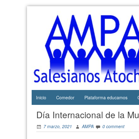
Web del
AMPA
AMPA del
Salesianos
Colegio
Salesianos
Atocha
de Atocha
Inicio
Comedor
Plataforma educamos
Día Internacional de la Mu
7 marzo, 2021
AMPA
0 comment