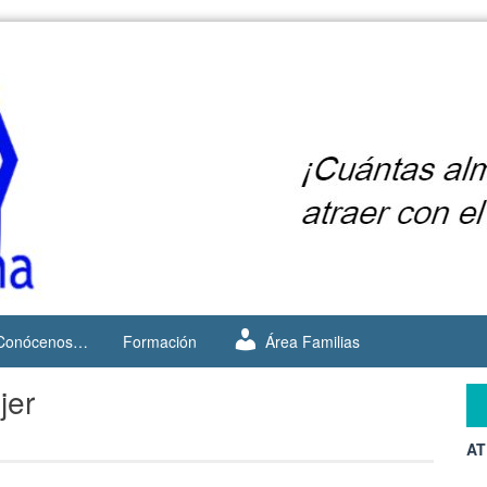
Conócenos…
Formación
Área Familias
jer
AT