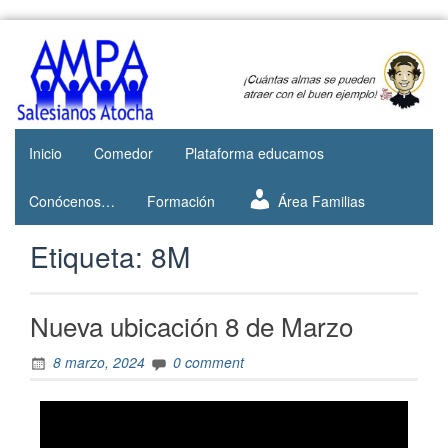
Web del
AMPA
AMPA del
Salesianos
Colegio
Salesianos
Atocha
de Atocha
Inicio
Comedor
Plataforma educamos
Conócenos…
Formación
Área Familias
Etiqueta:
8M
Nueva ubicación 8 de Marzo
8 marzo, 2024
0 comment