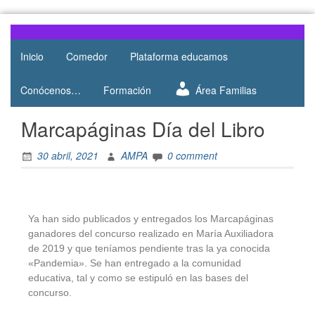
Web del
AMPA
AMPA del
Inicio
Comedor
Plataforma educamos
Salesianos
Colegio
Salesianos
Atocha
Conócenos…
Formación
Área Familias
de Atocha
Marcapáginas Día del Libro
30 abril, 2021
AMPA
0 comment
Ya han sido publicados y entregados los Marcapáginas
ganadores del concurso realizado en María Auxiliadora
de 2019 y que teníamos pendiente tras la ya conocida
«Pandemia». Se han entregado a la comunidad
educativa, tal y como se estipuló en las bases del
concurso.