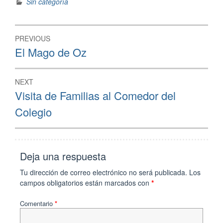
Sin categoría
Navegación
PREVIOUS
de
Previous
El Mago de Oz
post:
entradas
NEXT
Next
Visita de Familias al Comedor del
post:
Colegio
Deja una respuesta
Tu dirección de correo electrónico no será publicada.
Los
campos obligatorios están marcados con
*
Comentario
*