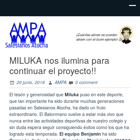
Web del
AMPA
AMPA del
Salesianos
Colegio
Salesianos
Atocha
de Atocha
MILUKA nos ilumina para
continuar el proyecto!!
20 junio, 2018
AMPA
0 comment
El tesón y generosidad que
Miluka
puso en este deporte,
que tan importante ha sido durante muchas generaciones
pasadas en Salesianos Atocha, ha dado un fruto
extraordinario. El Balonmano vuelve a estar más vivo que
nunca entre las actividades deportivas de nuestro colegio y
sin duda espera seguir consiguiendo éxitos como los que ha
logrado esta temporada.
El equipo
Benjamín
ha sido