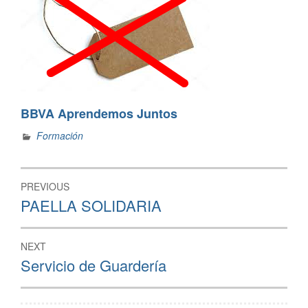
BBVA Aprendemos Juntos
Formación
Navegación
PREVIOUS
de
Previous
PAELLA SOLIDARIA
post:
entradas
NEXT
Next
Servicio de Guardería
post: