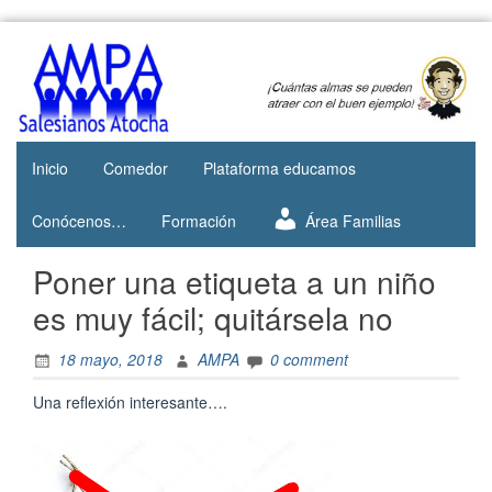
Skip
to
Web del
AMPA
content
AMPA del
Salesianos
Colegio
Salesianos
Atocha
de Atocha
Inicio
Comedor
Plataforma educamos
Conócenos…
Formación
Área Familias
Poner una etiqueta a un niño
es muy fácil; quitársela no
18 mayo, 2018
AMPA
0 comment
Una reflexión interesante….