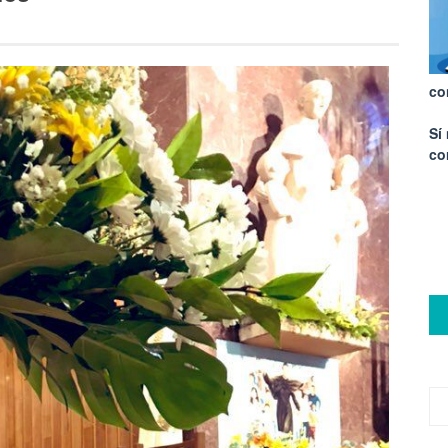
co
Sí
co