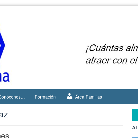
Conócenos…
Formación
Área Familias
az
AT
nes