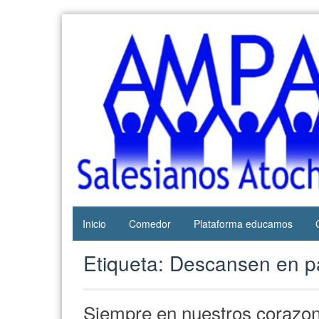
Web del
AMPA
AMPA del
Salesianos
Colegio
Salesianos
Atocha
de Atocha
Inicio
Comedor
Plataforma educamos
Etiqueta:
Descansen en p
Siempre en nuestros corazo