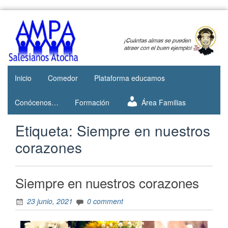
Web del
AMPA
AMPA del
Salesianos
Colegio
Salesianos
Atocha
de Atocha
Inicio
Comedor
Plataforma educamos
Conócenos…
Formación
Área Familias
Etiqueta:
Siempre en nuestros
corazones
Siempre en nuestros corazones
23 junio, 2021
0 comment