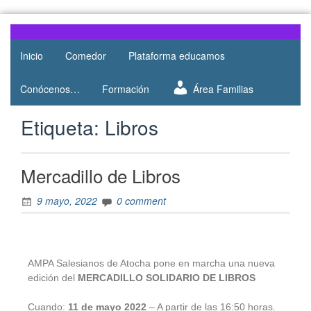
Web del
AMPA
AMPA del
Inicio
Comedor
Plataforma educamos
Salesianos
Colegio
Salesianos
Atocha
Conócenos…
Formación
Área Familias
de Atocha
Etiqueta:
Libros
Mercadillo de Libros
9 mayo, 2022
0 comment
AMPA Salesianos de Atocha pone en marcha una nueva
edición del
MERCADILLO SOLIDARIO DE LIBROS
Cuando
:
11 de mayo 2022
– A partir de las 16:50 horas.