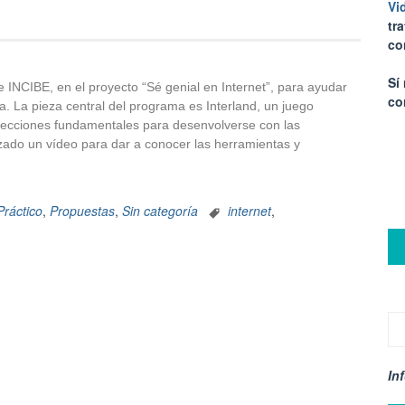
Vi
tr
co
Sí
e INCIBE, en el proyecto “Sé genial en Internet”, para ayudar
co
. La pieza central del programa es Interland, un juego
 lecciones fundamentales para desenvolverse con las
zado un vídeo para dar a conocer las herramientas y
Práctico
,
Propuestas
,
Sin categoría
internet
,
In