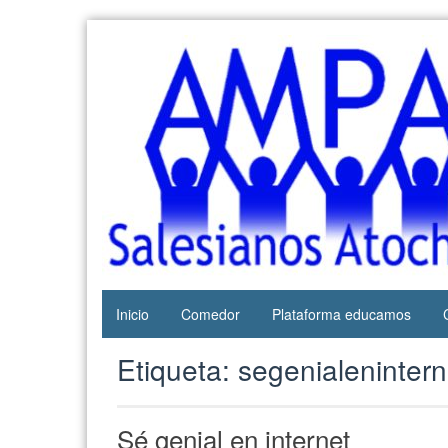
Web del
AMPA
AMPA del
Salesianos
Colegio
Salesianos
Atocha
de Atocha
Inicio
Comedor
Plataforma educamos
Etiqueta:
segenialenintern
Sé genial en internet