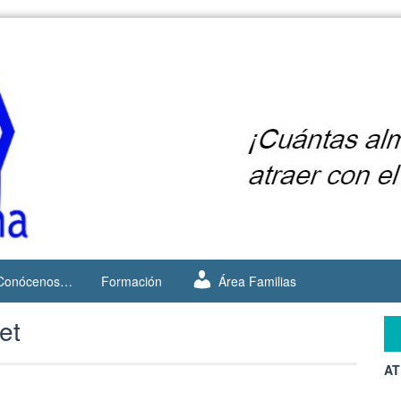
Conócenos…
Formación
Área Familias
et
AT