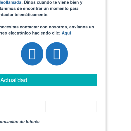
deollamada
: Dinos cuando te viene bien y
ataremos de encontrar un momento para
ntactar telemáticamente.
 necesitas contactar con nosotros, envíanos un
rreo electrónico haciendo clic:
Aquí
Actualidad
formación de Interés